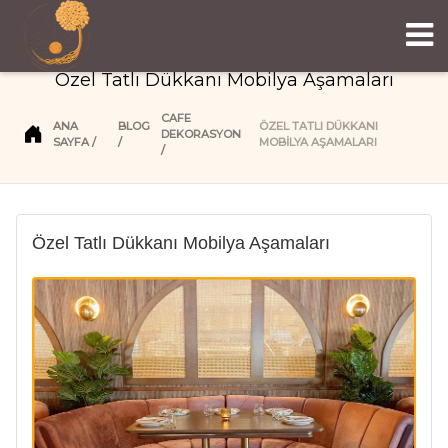
Özel Tatlı Dükkanı Mobilya Aşamaları
CAFE
ANA
BLOG
ÖZEL TATLI DÜKKANI
DEKORASYON
SAYFA
MOBILYA AŞAMALARI
Özel Tatlı Dükkanı Mobilya Aşamaları