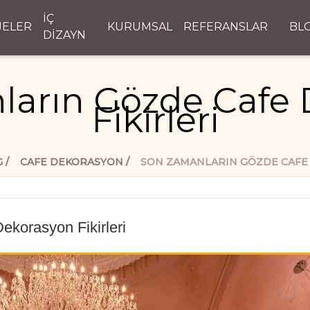
İÇ
JELER
KURUMSAL
REFERANSLAR
BL
DİZAYN
ların Gözde Cafe 
Fikirleri
G
CAFE DEKORASYON
SON ZAMANLARIN GÖZDE CAFE 
korasyon Fikirleri