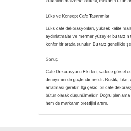
kullanılan malzeme kalitesi, mekânın uzun öm
Lüks ve Konsept Cafe Tasarımları
Lüks cafe dekorasyonları, yüksek kalite malzem
aydınlatmalar ve mermer yüzeyler bu tarzın te
konfor bir arada sunulur. Bu tarz genellikle 
Sonuç
Cafe Dekorasyonu Fikirleri, sadece görsel es
deneyimini de güçlendirmelidir. Rustik, lüks,
anlatması gerekir. İlgi çekici bir cafe deko
bütün olarak düşünülmelidir. Doğru planlama v
hem de markanın prestijini artırır.