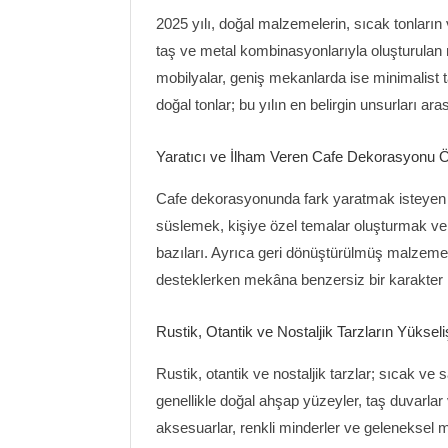
2025 yılı, doğal malzemelerin, sıcak tonları
taş ve metal kombinasyonlarıyla oluşturulan 
mobilyalar, geniş mekanlarda ise minimalist t
doğal tonlar; bu yılın en belirgin unsurları ara
Yaratıcı ve İlham Veren Cafe Dekorasyonu Ön
Cafe dekorasyonunda fark yaratmak isteyen gir
süslemek, kişiye özel temalar oluşturmak ve d
bazıları. Ayrıca geri dönüştürülmüş malzeme
desteklerken mekâna benzersiz bir karakter 
Rustik, Otantik ve Nostaljik Tarzların Yükseli
Rustik, otantik ve nostaljik tarzlar; sıcak ve
genellikle doğal ahşap yüzeyler, taş duvarlar
aksesuarlar, renkli minderler ve geleneksel mot