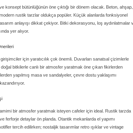
n ve konsept bütünlüğünün öne çıktığı bir dönem olacak. Beton, ahşap,
modern rustik tarzlar oldukça popüler. Küçük alanlarda fonksiyonel
asarım anlayışı dikkat çekiyor. Bitki dekorasyonu, loş aydınlatmalar 
sında yer alıyor.
erileri
işimciler için yaratıcılık çok önemli. Duvarları sanatsal çizimlerle
oğal bitkilerle canlı bir atmosfer yaratmak öne çıkan fikirlerden
lerden yapılmış masa ve sandalyeler, çevre dostu yaklaşımı
kazandırıyor.
şi
 samimi bir atmosfer yaratmak isteyen cafeler için ideal. Rustik tarzda
 ve ferforje detaylar ön planda. Otantik mekanlarda el yapımı
ifler tercih edilirken; nostaljik tasarımlar retro ışıklar ve vintage