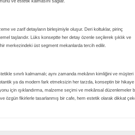
ürlü ve estetik kalmasını sağlar.
e ve zarif detayların birleşimiyle oluşur. Deri koltuklar, pirinç
mel taşlarıdır. Lüks konseptte her detay özenle seçilerek şıklık ve
şehir merkezindeki üst segment mekanlarda tercih edilir.
tetikle sınırlı kalmamalı; aynı zamanda mekânın kimliğini ve müşteri
 otantik ya da modern fark etmeksizin her tarzda, konseptin bir hikaye
rasyonu için ışıklandırma, malzeme seçimi ve mekânsal düzenlemeler b
e özgün fikirlerle tasarlanmış bir cafe, hem estetik olarak dikkat çek