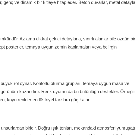
r, genç ve dinamik bir kitleye hitap eder. Beton duvarlar, metal detayla
dür. Az ama dikkat çekici detaylarla, sınırlı alanlar bile özgün bi
ept posterler, temaya uygun zemin kaplamaları veya belirgin
büyük rol oynar. Konforlu oturma grupları, temaya uygun masa ve
r görünüm kazandırır. Renk uyumu da bu bütünlüğü destekler. Örneği
ken, koyu renkler endüstriyel tarzlara güç katar.
nsurlardan biridir. Doğru ışık tonları, mekandaki atmosferi yumuşatı