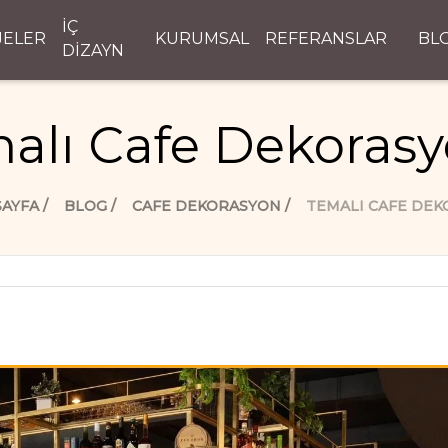
İÇ
JELER
KURUMSAL
REFERANSLAR
BL
DİZAYN
alı Cafe Dekoras
SAYFA
BLOG
CAFE DEKORASYON
TEMALI CAFE DE