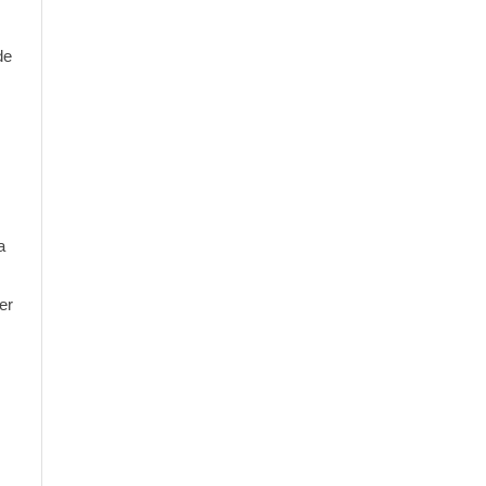
de
a
er