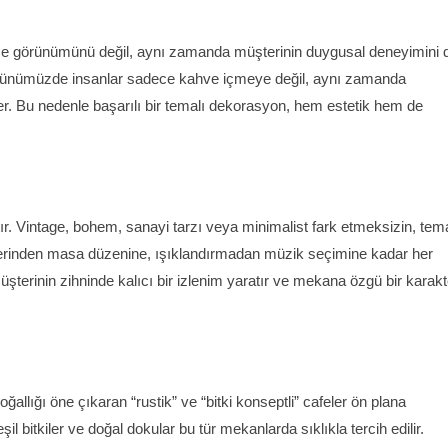
e görünümünü değil, aynı zamanda müşterinin duygusal deneyimini 
. Günümüzde insanlar sadece kahve içmeye değil, aynı zamanda
er. Bu nedenle başarılı bir temalı dekorasyon, hem estetik hem de
ır. Vintage, bohem, sanayi tarzı veya minimalist fark etmeksizin, tem
klerinden masa düzenine, ışıklandırmadan müzik seçimine kadar her
şterinin zihninde kalıcı bir izlenim yaratır ve mekana özgü bir karakt
allığı öne çıkaran “rustik” ve “bitki konseptli” cafeler ön plana
il bitkiler ve doğal dokular bu tür mekanlarda sıklıkla tercih edilir.