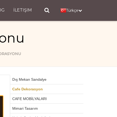
OG
İLETIŞIM
Türkçe
yonu
KORASYONU
Dış Mekan Sandalye
Cafe Dekorasyon
CAFE MOBİLYALARI
Mimari Tasarım