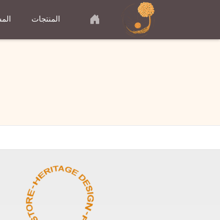
المنتجات
المش