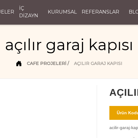
İÇ
JELER
KURUMSAL
REFERANSLAR
BL
DİZAYN
açılır garaj kapısı
CAFE PROJELERI
AÇILIR GARAJ KAPISI
AÇIL
Ürün Kodu
acilir-garaj-kap