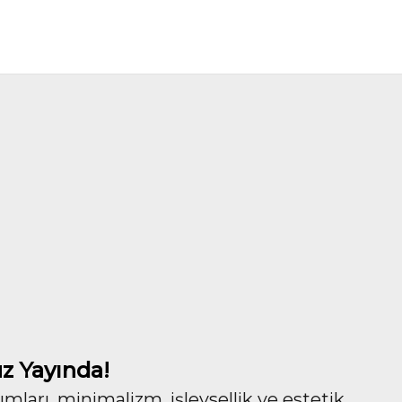
z Yayında!
ları, minimalizm, işlevsellik ve estetik