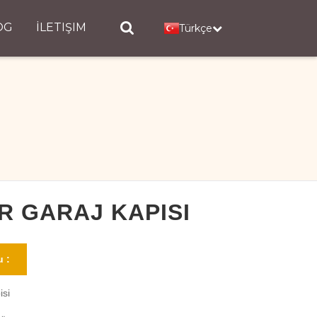
OG
İLETIŞIM
Türkçe
IR GARAJ KAPISI
 :
isi