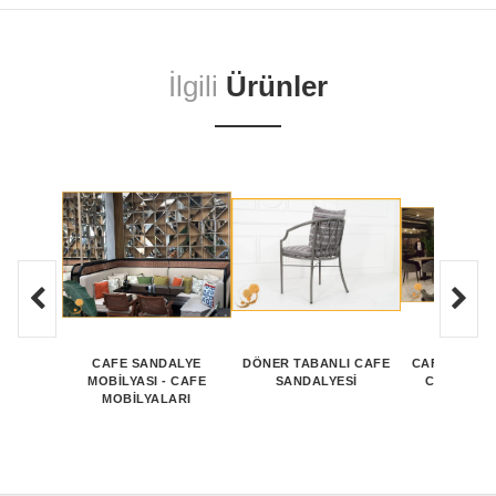
İlgili
Ürünler
CAFE SANDALYE
DÖNER TABANLI CAFE
CAFE SANDA
MOBİLYASI - CAFE
SANDALYESI
CAFE SAN
MOBİLYALARI
MODEL