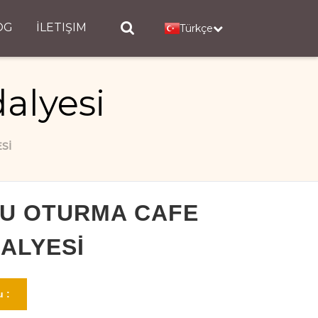
OG
İLETIŞIM
Türkçe
alyesi
SI
U OTURMA CAFE
ALYESI
 :