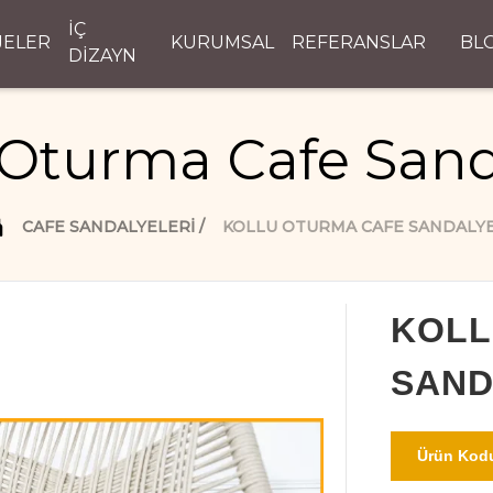
İÇ
JELER
KURUMSAL
REFERANSLAR
BL
DİZAYN
 Oturma Cafe Sand
CAFE SANDALYELERI
KOLLU OTURMA CAFE SANDALYE
KOLL
SAND
Ürün Kodu