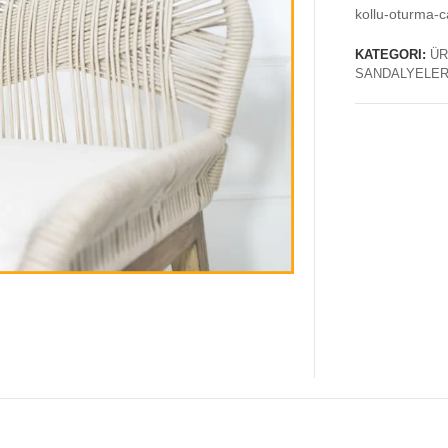
kollu-oturma-c
KATEGORI:
ÜR
SANDALYELER