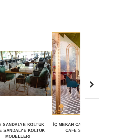
E SANDALYE KOLTUK-
İÇ MEKAN CAFE SANDALYESİ -
KAD
E SANDALYE KOLTUK
CAFE SANDALYESİ
MODELLERİ