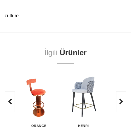
culture
İlgili
Ürünler
ORANGE
HENRI
BRA