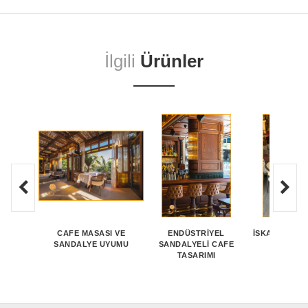
İlgili
Ürünler
CAFE MASASI VE
ENDÜSTRIYEL
İSKANDINAV 
SANDALYE UYUMU
SANDALYELI CAFE
TASAR
TASARIMI