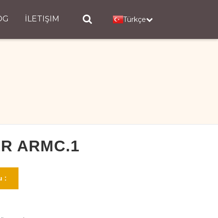
OG
İLETIŞIM
Türkçe
ER ARMC.1
 :