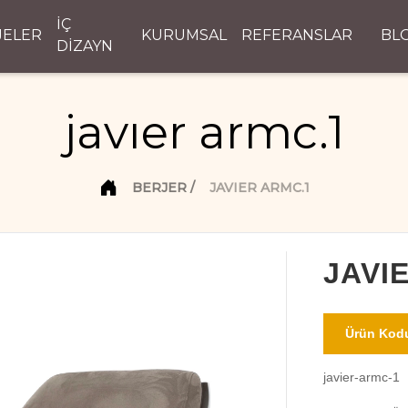
İÇ
JELER
KURUMSAL
REFERANSLAR
BL
DİZAYN
javıer armc.1
BERJER
JAVIER ARMC.1
JAVI
Ürün Kodu
javier-armc-1