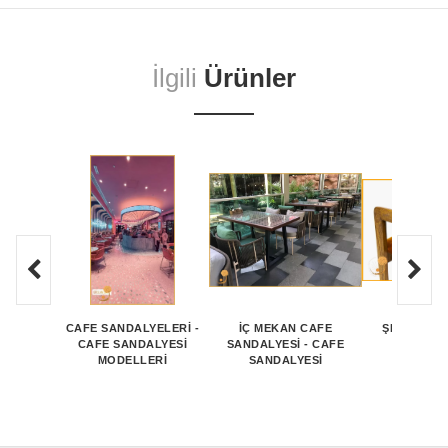
İlgili
Ürünler
CAFE SANDALYELERI -
İÇ MEKAN CAFE
ŞIK VE ZA
CAFE SANDALYESI
SANDALYESİ - CAFE
SANDALY
MODELLERI
SANDALYESİ