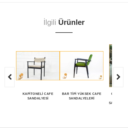
İlgili
Ürünler
KAPITONELI CAFE
BAR TIPI YÜKSEK CAFE
CAFE SA
SANDALYESI
SANDALYELERI
KOLTUK-
SANDALYE
MODEL