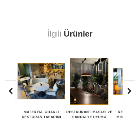
İlgili
Ürünler
MATERYAL ODAKLI
RESTAURANT MASASI VE
RESTAURANT
RESTORAN TASARIMI
SANDALYE UYUMU
MIMARI DE