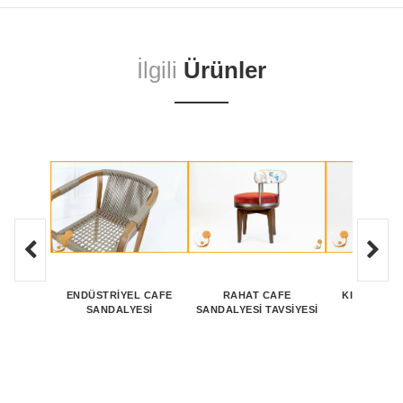
İlgili
Ürünler
ENDÜSTRIYEL CAFE
RAHAT CAFE
KIRMIZI R
SANDALYESI
SANDALYESI TAVSIYESI
SANDALY