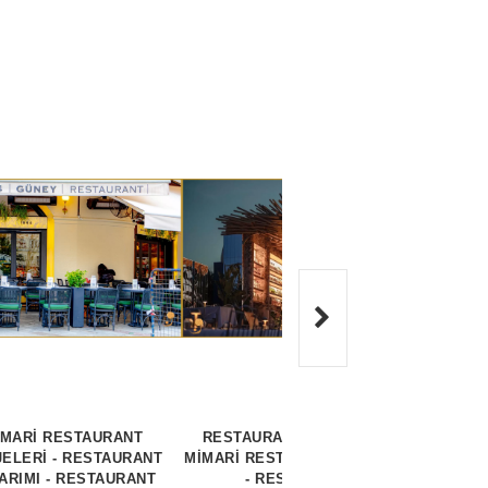
İMARİ RESTAURANT
RESTAURANT PROJELERİ-
MİM
ELERİ - RESTAURANT
MİMARİ RESTAURANT PROJESİ
PROJE
ARIMI - RESTAURANT
- RESTAURANT
TASA