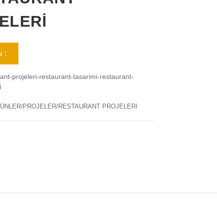
ELERİ
 :
ant-projeleri-restaurant-tasarimi-restaurant-
4
ÜNLER/PROJELER/RESTAURANT PROJELERI