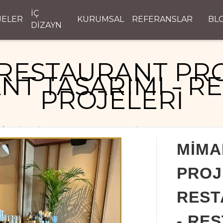
İÇ
JELER
KURUMSAL
REFERANSLAR
BL
DİZAYN
RESTAURANT PRO
NT TASARIMI - R
PROJELERİ
MİMARİ RESTAURANT PROJELERİ - RESTAURANT TASAR
MİMA
PROJ
REST
- RE