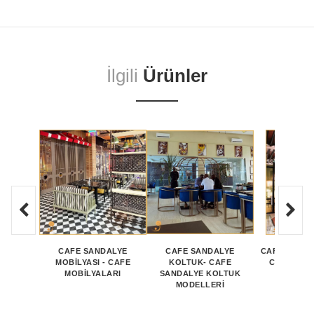
İlgili
Ürünler
CAFE SANDALYE
CAFE SANDALYE
CAFE SANDA
MOBİLYASI - CAFE
KOLTUK- CAFE
CAFE SAN
MOBİLYALARI
SANDALYE KOLTUK
MODEL
MODELLERİ