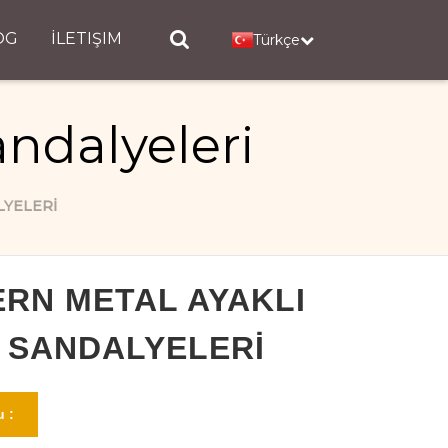
OG
İLETIŞIM
Türkçe
ndalyeleri
LYELERI
RN METAL AYAKLI
 SANDALYELERI
 :