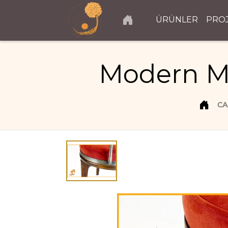
ÜRÜNLER
PRO
Modern Me
CA