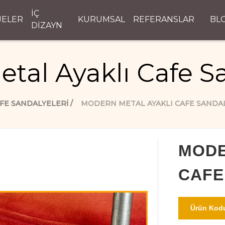
İÇ
JELER
KURUMSAL
REFERANSLAR
BL
DİZAYN
tal Ayaklı Cafe Sa
FE SANDALYELERI
MODERN METAL AYAKLI CAFE SANDA
MODE
CAFE
Ürün Kodu