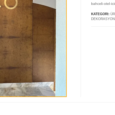
bahceli-otel-ic
KATEGORI:
ÜR
DEKORASYON