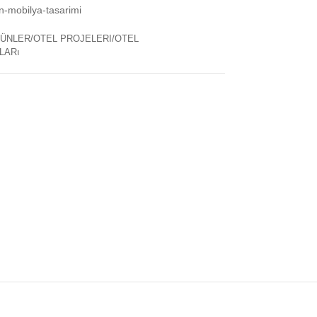
in-mobilya-tasarimi
ÜNLER/OTEL PROJELERI/OTEL
LARı