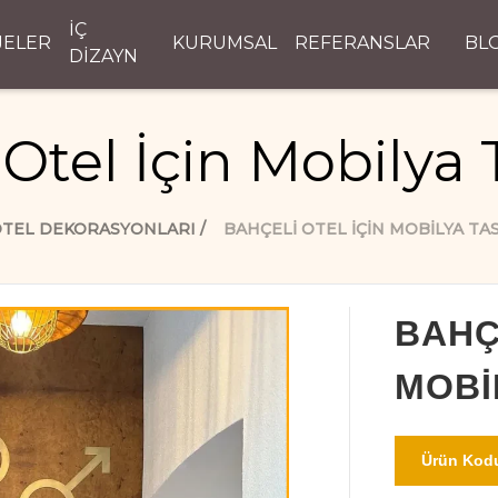
İÇ
JELER
KURUMSAL
REFERANSLAR
BL
DİZAYN
 Otel İçin Mobilya 
TEL DEKORASYONLARI
BAHÇELI OTEL İÇIN MOBILYA TA
BAHÇ
MOBI
Ürün Kodu