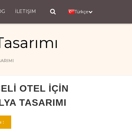
OG
İLETIŞIM
Türkçe
Tasarımı
SARIMI
ELI OTEL İÇIN
LYA TASARIMI
 :