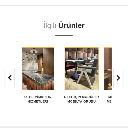
İlgili
Ürünler
OTEL MIMARLIK
OTEL IÇIN MODÜLER
MINIMALIST
HIZMETLERI
MOBILYA GRUBU
MEKAN DEK