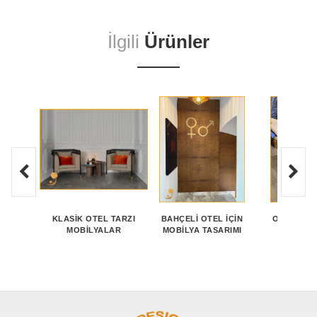
İlgili
Ürünler
KLASIK OTEL TARZI
BAHÇELI OTEL İÇIN
OTEL GIRI
MOBILYALAR
MOBILYA TASARIMI
DEKO