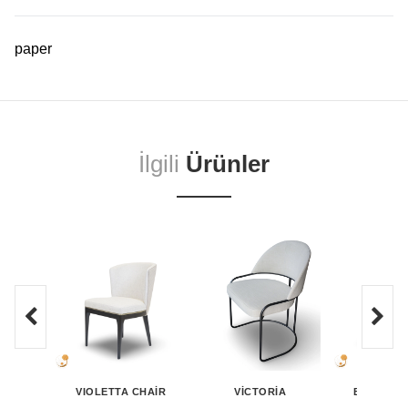
paper
İlgili
Ürünler
VIOLETTA CHAIR
VICTORIA
BENJAMIN