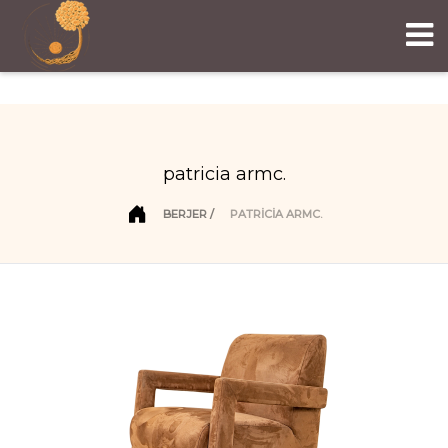
patricia armc.
BERJER
PATRICIA ARMC.