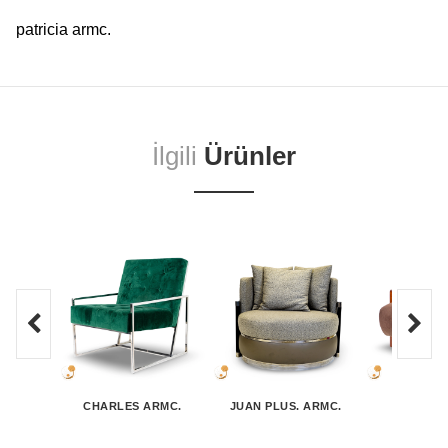
patricia armc.
İlgili
Ürünler
CHARLES ARMC.
JUAN PLUS. ARMC.
LILIANA