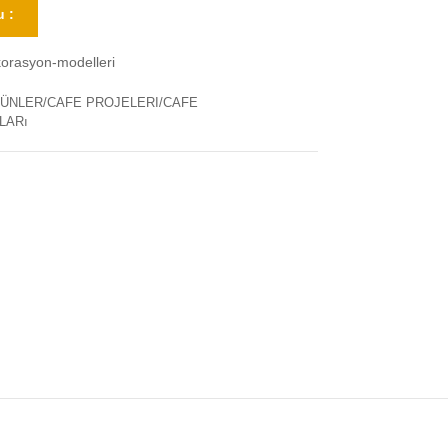
 :
korasyon-modelleri
ÜNLER/CAFE PROJELERI/CAFE
LARı