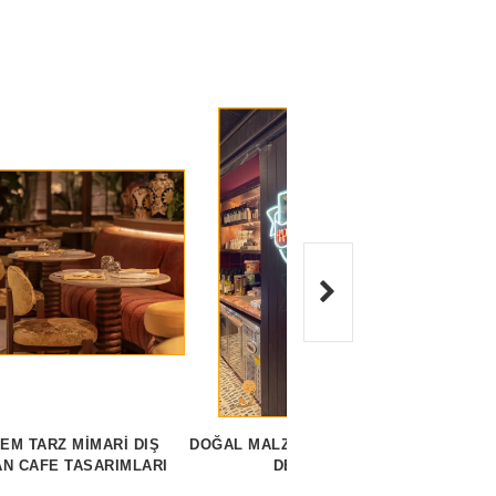
EM TARZ MIMARI DIŞ
DOĞAL MALZEMELERLE CAFE
M
N CAFE TASARIMLARI
DEKORU
DE