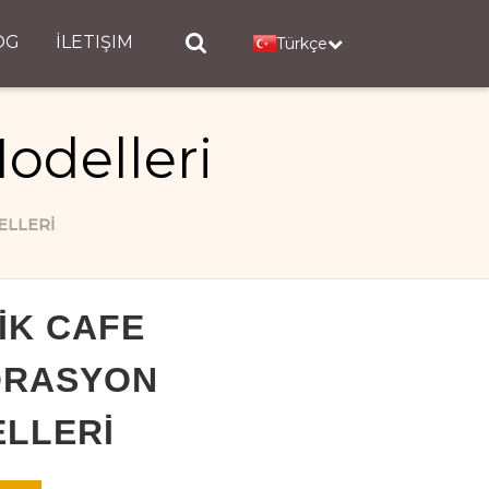
OG
İLETIŞIM
Türkçe
odelleri
ELLERI
IK CAFE
ORASYON
LLERI