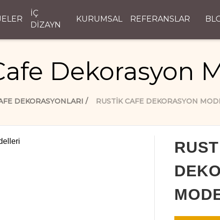
İÇ
JELER
KURUMSAL
REFERANSLAR
BL
DİZAYN
Cafe Dekorasyon M
AFE DEKORASYONLARI
RUSTIK CAFE DEKORASYON MOD
RUST
DEK
MODE