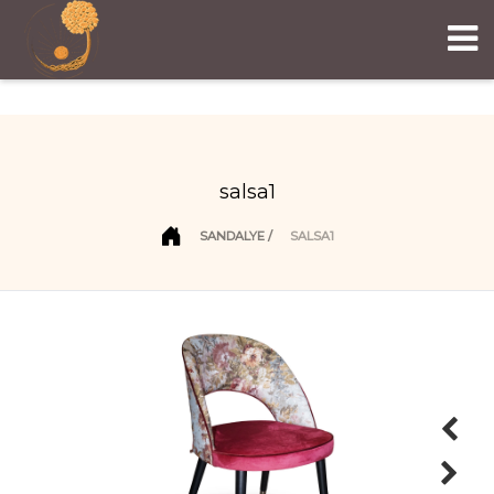
salsa1
SANDALYE
SALSA1