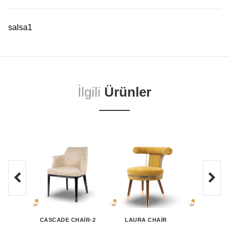
salsa1
İlgili
Ürünler
CASCADE CHAIR-2
LAURA CHAIR
WANU C