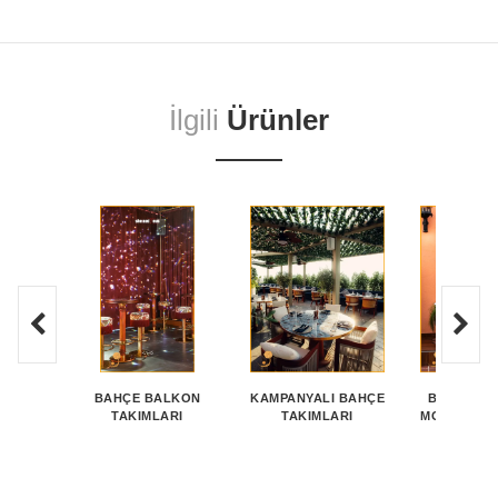
İlgili
Ürünler
BAHÇE BALKON
KAMPANYALI BAHÇE
BAHÇE KEY
TAKIMLARI
TAKIMLARI
MOBILYA Ö