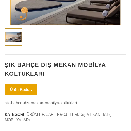
ŞIK BAHÇE DIŞ MEKAN MOBILYA
KOLTUKLARI
Ürün Kodu :
sik-bahce-dis-mekan-mobilya-koltuklari
KATEGORI:
ÜRÜNLER/CAFE PROJELERI/Dış MEKAN BAHçE
MOBILYALARı