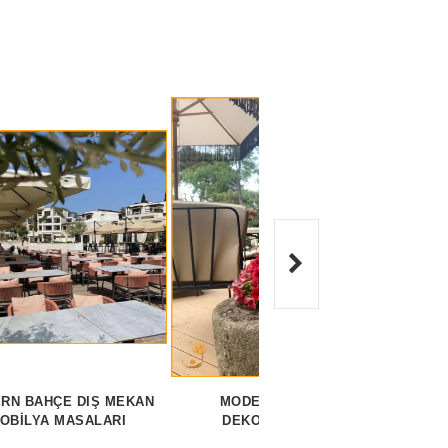
RN BAHÇE DIŞ MEKAN
MODERN BAHÇE
KOLAY
OBILYA MASALARI
DEKORASYONU