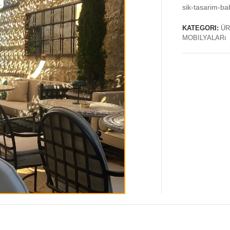
sik-tasarim-ba
KATEGORI:
ÜR
MOBILYALARı