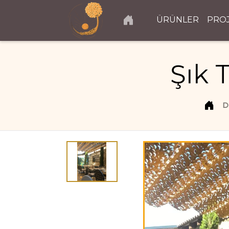
ÜRÜNLER
PRO
Şık 
D