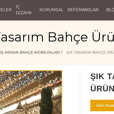
İÇ
JELER
KURUMSAL
REFERANSLAR
BL
DİZAYN
Tasarım Bahçe Ürü
IŞ MEKAN BAHÇE MOBILYALARI
ŞIK TASARIM BAHÇE ÜR
ŞIK 
ÜRÜN
Ürün Kodu