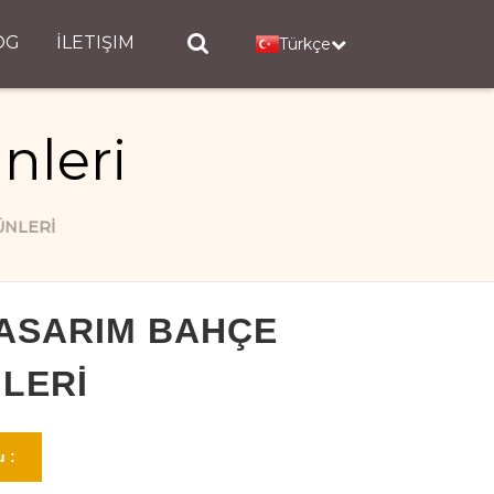
OG
İLETIŞIM
Türkçe
nleri
ÜNLERI
TASARIM BAHÇE
LERI
 :