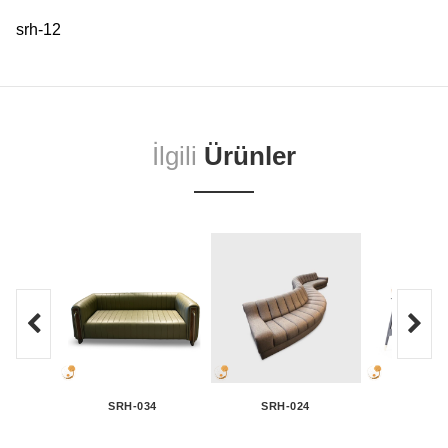
srh-12
İlgili
Ürünler
SRH-034
SRH-024
SRH-