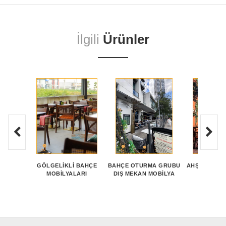
İlgili
Ürünler
GÖLGELIKLI BAHÇE
BAHÇE OTURMA GRUBU
AHŞAP BAHÇ
MOBILYALARI
DIŞ MEKAN MOBILYA
TAKI