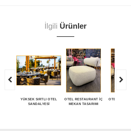
İlgili
Ürünler
YÜKSEK SIRTLI OTEL
OTEL RESTAURANT İÇ
OTEL TERAS
SANDALYESI
MEKAN TASARIMI