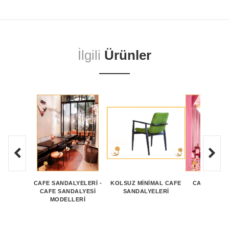
İlgili
Ürünler
CAFE SANDALYELERI -
KOLSUZ MINIMAL CAFE
CAFE CHAIR
CAFE SANDALYESI
SANDALYELERI
CHA
MODELLERI