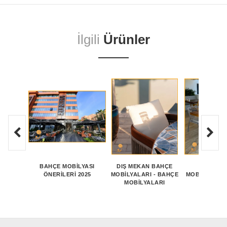
İlgili
Ürünler
BAHÇE MOBILYASI
DIŞ MEKAN BAHÇE
DIŞ ALA
ÖNERILERI 2025
MOBILYALARI - BAHÇE
MOBILYALARI
MOBİLYALARI
TASARI