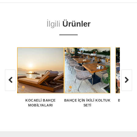
İlgili
Ürünler
KOCAELİ BAHÇE
BAHÇE İÇIN İKILI KOLTUK
BAHÇE DI
MOBİLYALARI
SETI
KOLTUK