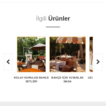
İlgili
Ürünler
KOLAY KURULAN BAHÇE
BAHÇE İÇIN YUVARLAK
UZUN ÖMÜR
SETLERI
MASA
MOBILY