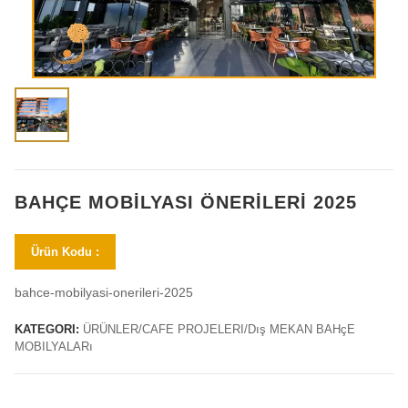
BAHÇE MOBILYASI ÖNERILERI 2025
Ürün Kodu :
bahce-mobilyasi-onerileri-2025
KATEGORI:
ÜRÜNLER/CAFE PROJELERI/Dış MEKAN BAHçE
MOBILYALARı