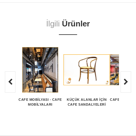
İlgili
Ürünler
CAFE MOBİLYASI - CAFE
KÜÇÜK ALANLAR İÇIN
CAFE SANDALY
MOBİLYALARI
CAFE SANDALYELERI
SANDALY