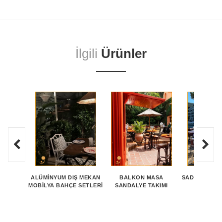
İlgili
Ürünler
ALÜMINYUM DIŞ MEKAN
BALKON MASA
SADE TASARI
MOBILYA BAHÇE SETLERI
SANDALYE TAKIMI
TAKI