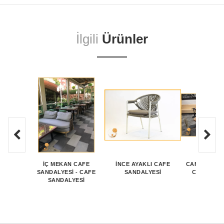
İlgili
Ürünler
İÇ MEKAN CAFE
İNCE AYAKLI CAFE
CAFE SANDA
SANDALYESİ - CAFE
SANDALYESI
CAFE SAN
SANDALYESİ
MODEL