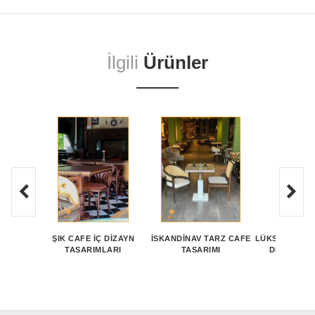
İlgili
Ürünler
ŞIK CAFE İÇ DIZAYN
İSKANDINAV TARZ CAFE
LÜKS CAFE C
TASARIMLARI
TASARIMI
DEKORASY