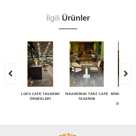
İlgili
Ürünler
LÜKS CAFE TASARIMI
İSKANDINAV TARZ CAFE
MINIMAL CAF
ÖRNEKLERI
TASARIMI
MIMA
DEKORASY