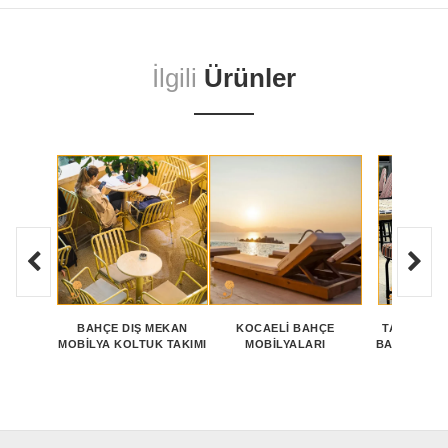
İlgili
Ürünler
BAHÇE DIŞ MEKAN
KOCAELİ BAHÇE
TASARIM H
MOBILYA KOLTUK TAKIMI
MOBİLYALARI
BAHÇE MOB