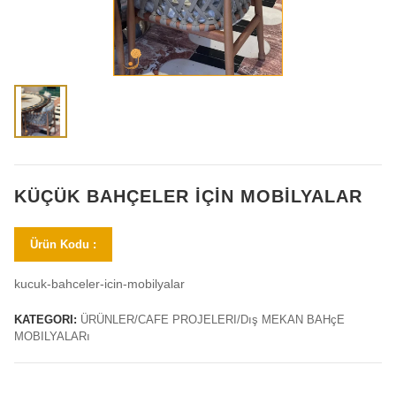
KÜÇÜK BAHÇELER İÇIN MOBILYALAR
Ürün Kodu :
kucuk-bahceler-icin-mobilyalar
KATEGORI:
ÜRÜNLER/CAFE PROJELERI/Dış MEKAN BAHçE
MOBILYALARı