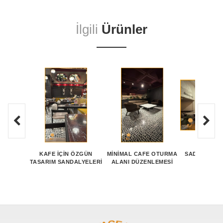
İlgili
Ürünler
KAFE İÇIN ÖZGÜN
MINIMAL CAFE OTURMA
SADE TASAR
TASARIM SANDALYELERI
ALANI DÜZENLEMESI
TASARI