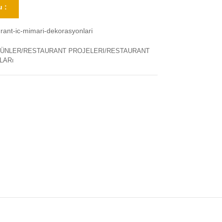
 :
rant-ic-mimari-dekorasyonlari
ÜNLER/RESTAURANT PROJELERI/RESTAURANT
LARı