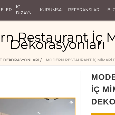
İÇ
JELER
KURUMSAL
REFERANSLAR
BL
DİZAYN
n Restaurant İç 
Dekorasyonları
T DEKORASYONLARI
MODERN RESTAURANT İÇ MIMARI 
MODE
İÇ M
DEKO