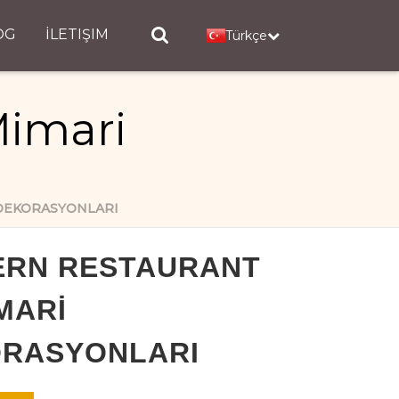
OG
İLETIŞIM
Türkçe
Mimari
DEKORASYONLARI
RN RESTAURANT
IMARI
RASYONLARI