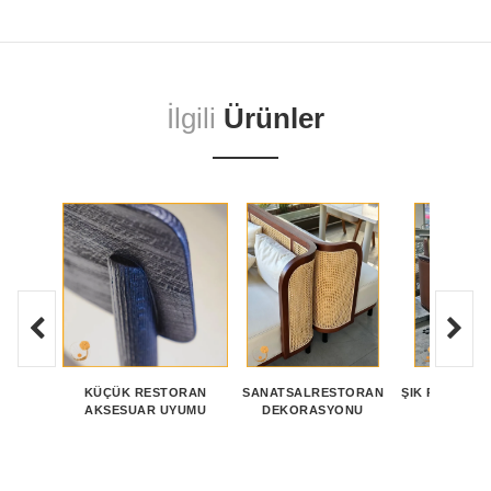
İlgili
Ürünler
KÜÇÜK RESTORAN
SANATSALRESTORAN
ŞIK RESTOR
AKSESUAR UYUMU
DEKORASYONU
GRU