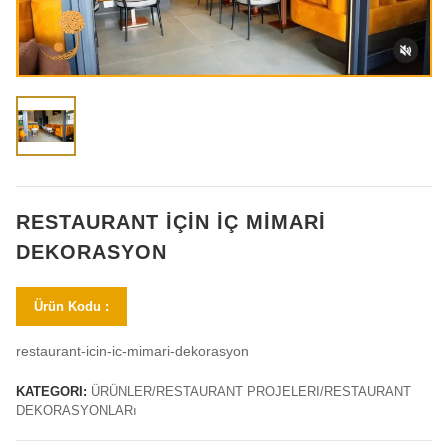
RESTAURANT İÇIN İÇ MIMARI
DEKORASYON
Ürün Kodu :
restaurant-icin-ic-mimari-dekorasyon
KATEGORI:
ÜRÜNLER/RESTAURANT PROJELERI/RESTAURANT
DEKORASYONLARı