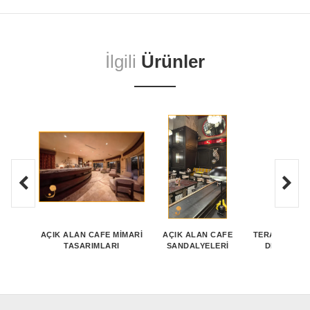
İlgili
Ürünler
AÇIK ALAN CAFE MIMARI
AÇIK ALAN CAFE
TERASLI CAF
TASARIMLARI
SANDALYELERI
DEKORASY