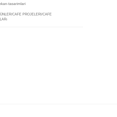
ekan-tasarimlari
ÜNLER/CAFE PROJELERI/CAFE
LARı