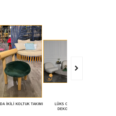
DA İKILI KOLTUK TAKIMI
LÜKS OTEL LOBISI
OTEL 
DEKORASYONU