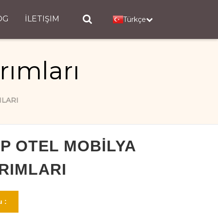
OG
İLETIŞIM
Türkçe
rımları
MLARI
P OTEL MOBILYA
RIMLARI
 :