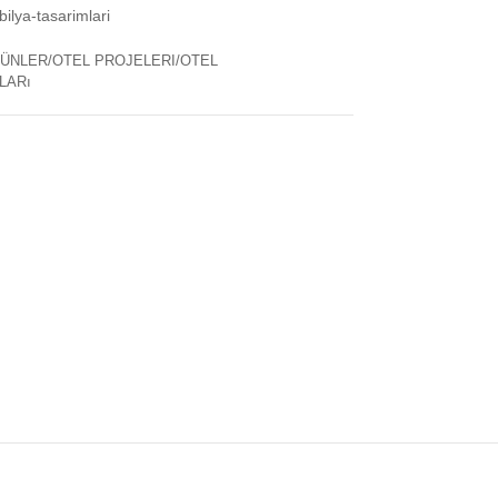
ilya-tasarimlari
ÜNLER/OTEL PROJELERI/OTEL
LARı