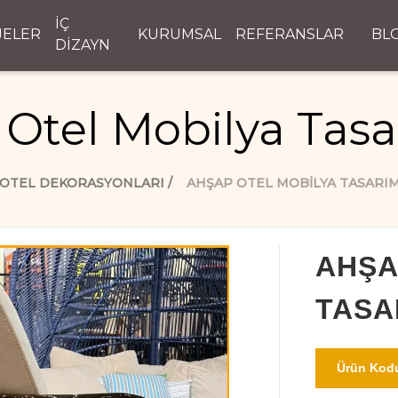
İÇ
JELER
KURUMSAL
REFERANSLAR
BL
DİZAYN
Otel Mobilya Tasa
OTEL DEKORASYONLARI
AHŞAP OTEL MOBILYA TASARI
AHŞA
TASA
Ürün Kodu