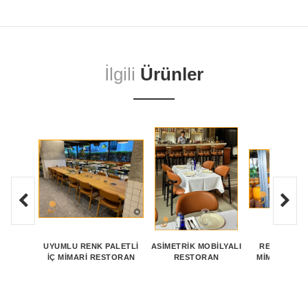
İlgili
Ürünler
UYUMLU RENK PALETLI
ASIMETRIK MOBILYALI
RESTAURANT
İÇ MIMARI RESTORAN
RESTORAN
MIMARI DE