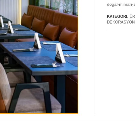
dogal-mimari-
KATEGORI:
ÜR
DEKORASYON