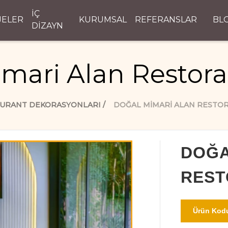
İÇ
JELER
KURUMSAL
REFERANSLAR
BL
DİZAYN
mari Alan Restor
URANT DEKORASYONLARI
DOĞAL MIMARI ALAN RESTO
DOĞA
REST
Ürün Kodu