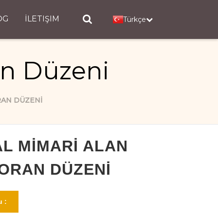
OG
İLETIŞIM
Türkçe
an Düzeni
RAN DÜZENI
L MIMARI ALAN
ORAN DÜZENI
 :