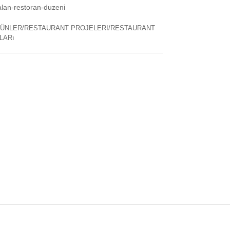
alan-restoran-duzeni
ÜNLER/RESTAURANT PROJELERI/RESTAURANT
LARı