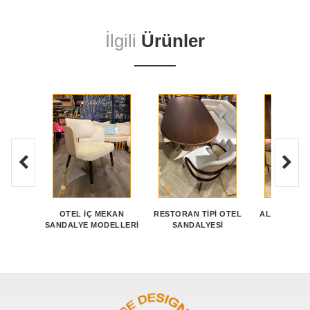
İlgili
Ürünler
OTEL İÇ MEKAN
RESTORAN TIPI OTEL
ALAÇATI BU
SANDALYE MODELLERI
SANDALYESI
MOBILY