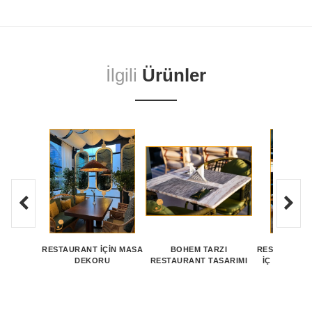
İlgili
Ürünler
RESTAURANT İÇIN MASA
BOHEM TARZI
RESTORAN K
DEKORU
RESTAURANT TASARIMI
İÇ TASARIM