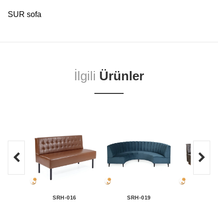
SUR sofa
İlgili
Ürünler
SRH-016
SRH-019
SRH-